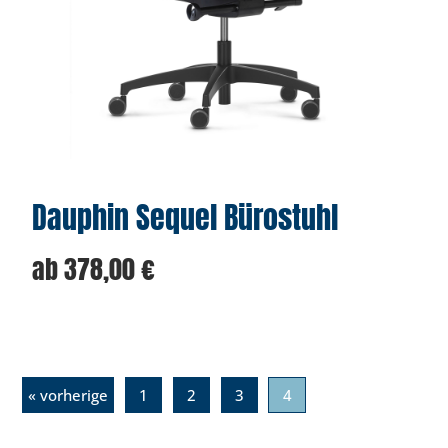
Dauphin Sequel Bürostuhl
ab
378,00
€
« vorherige
1
2
3
4