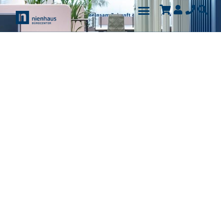
Inspiration in Bildern
Wir laden Dich herzlich ein, unsere
exklusive Möbelgalerie zu
besuchen. Hier kannst Du Dir in
aller Ruhe unsere vielfältige
Auswahl an hochwertigen
Möbelstücken anschauen und Dich
von den neuesten Designtrends
inspirieren lassen. Ob zeitlos