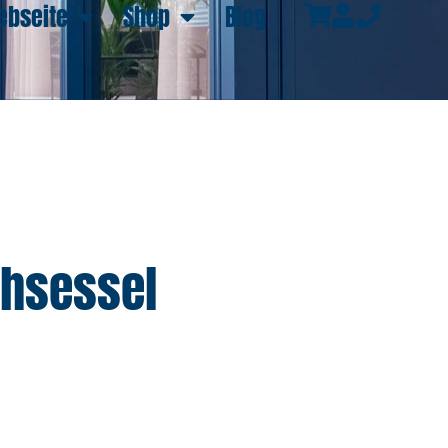
ebseite
Shop
Blog
ehsessel