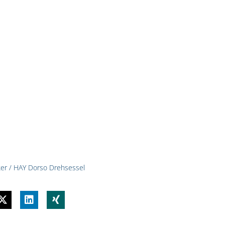
rnative:
ker
/ HAY Dorso Drehsessel