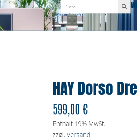
W
HAY Dorso Dr
599,00
€
Enthält 19% MwSt.
zzgl.
Versand