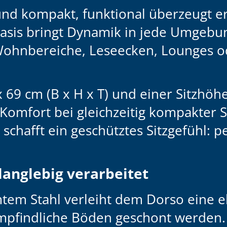
und kompakt, funktional überzeugt er 
Basis bringt Dynamik in jede Umgeb
 Wohnbereiche, Leseecken, Lounges o
x 69 cm (B x H x T)
und einer
Sitzhöh
omfort bei gleichzeitig kompakter St
e
schafft ein geschütztes Sitzgefühl:
langlebig verarbeitet
omtem
Stahl verleiht dem Dorso eine 
 empfindliche Böden geschont werden