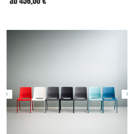
ab
456,00
€